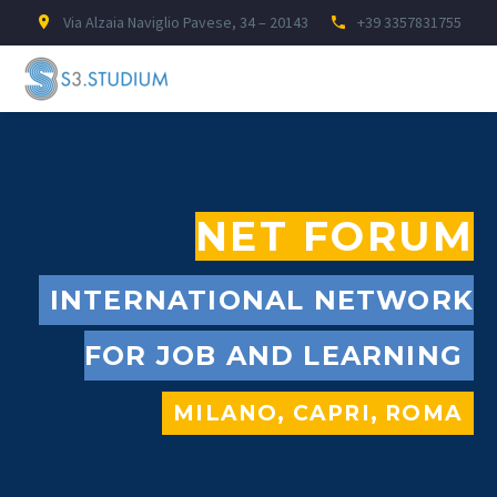
Via Alzaia Naviglio Pavese, 34 – 20143
+39 3357831755




NET FORUM
INTERNATIONAL NETWORK
FOR JOB AND LEARNING
MILANO, CAPRI, ROMA